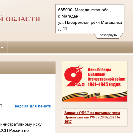
685000, Магаданская обл.,
г. Магадан,
Й ОБЛАСТИ
ул. Набережная реки Магаданки,
д. 11
Тел.: (4132) 624491, 62-79-00
развернуть
62-43-85, 626855 (ф.)
magadansky.mag@sudrf.ru
СП
версия для печати
Запросы ОПФР по постановлению
Правительства РФ от 28.06.2021 №
1037
министративному иску
ФССП России по