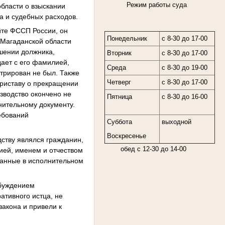
Режим работы суда
бласти о взыскании
а и судебных расходов.
йте ФССП России, он
Понедельник
с 8-30 до 17-00
Магаданской области
ошении должника,
Вторник
с 8-30 до 17-00
дает с его фамилией,
Среда
с 8-30 до 19-00
стрирован не был. Также
Четверг
с 8-30 до 17-00
приставу о прекращении
зводство окончено не
Пятница
с 8-30 до 16-00
нительному документу.
ребований
Суббота
выходной
Воскресенье
ству являлся гражданин,
обед с 12-30 до 14-00
лией, именем и отчеством
азанные в исполнительном
збуждением
ативного истца, не
акона и привели к