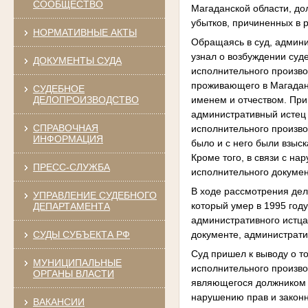
СООБЩЕСТВО
Магаданской области, д
убытков, причиненных в 
НОРМАТИВНЫЕ АКТЫ
Обращаясь в суд, админи
узнал о возбуждении су
ДОКУМЕНТЫ СУДА
исполнительного произво
проживающего в Магаданс
СУДЕБНОЕ
именем и отчеством. При
ДЕЛОПРОИЗВОДСТВО
административный истец 
СПРАВОЧНАЯ
исполнительного произво
ИНФОРМАЦИЯ
было и с него были взыс
Кроме того, в связи с н
ПРЕСС-СЛУЖБА
исполнительного докумен
В ходе рассмотрения дел
УПРАВЛЕНИЕ СУДЕБНОГО
который умер в 1995 год
ДЕПАРТАМЕНТА
административного истца
документе, администрати
СУДЫ СУБЪЕКТА РФ
Суд пришел к выводу о т
МУНИЦИПАЛЬНЫЕ
исполнительного произво
ОРГАНЫ ВЛАСТИ
являющегося должником п
нарушению прав и законн
ВАКАНСИИ