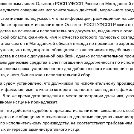
олжностным лицам Ольского РОСП УФССП России по Магаданской о
результате совершения исполнительных действий, морального вред
стративный истец указал, что из информации, размещенной на са
дебным приставом-исполнителем Ольского РОСП УФССП России по 
дства на основании исполнительного документа, выданного в отн
кой области, фамилия, имя и отчество которого полностью совпа
 этом сам он в Магаданской области никогда не проживал и зареги
указал, что неоднократно обращался с заявлениями к судебному 
дства в связи с допущенной ошибкой, однако исполнительное прои
каны денежные средства в счет погашения задолженности по испол
арушением срока, установленного для добровольного исполнения т
та, с него был взыскан исполнительский сбор.
а судом установлено, что должником по исполнительному производ
у и фамилия, имя, отчество которого полностью совпадает с фами
. В то же время дата рождения и место регистрации должника, ук
вному истцу не принадлежат.
ом, что действия судебного пристава-исполнителя, связанные с во
дства и с обращением взыскания на денежные средства администр
о исполнительному производству, не соответствуют требованиям з
ых интересов административного истца.