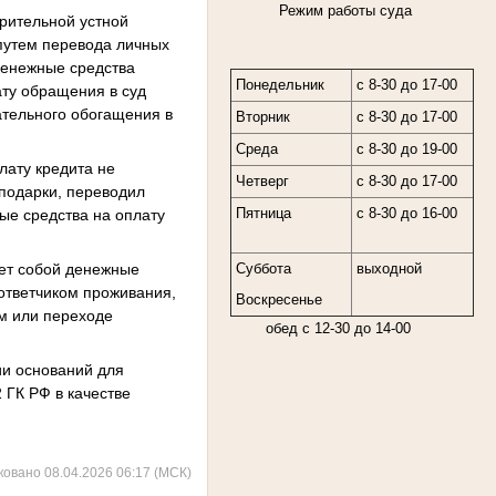
Режим работы суда
арительной устной
 путем перевода личных
 денежные средства
Понедельник
с 8-30 до 17-00
ату обращения в суд
ательного обогащения в
Вторник
с 8-30 до 17-00
Среда
с 8-30 до 19-00
лату кредита не
Четверг
с 8-30 до 17-00
 подарки, переводил
Пятница
с 8-30 до 16-00
ые средства на оплату
яет собой денежные
Суббота
выходной
 ответчиком проживания,
Воскресенье
мм или переходе
обед с 12-30 до 14-00
ии оснований для
 ГК РФ в качестве
ковано 08.04.2026 06:17 (МСК)