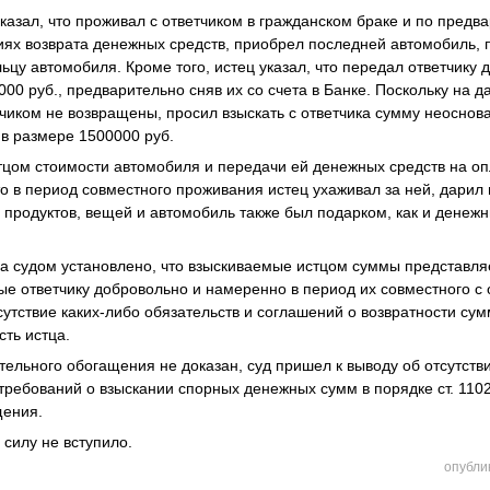
казал, что проживал с ответчиком в гражданском браке и по предв
иях возврата денежных средств, приобрел последней автомобиль,
ьцу автомобиля. Кроме того, истец указал, что передал ответчику
00 руб., предварительно сняв их со счета в Банке. Поскольку на д
чиком не возвращены, просил взыскать с ответчика сумму неоснов
и в размере 1500000 руб.
тцом стоимости автомобиля и передачи ей денежных средств на оп
то в период совместного проживания истец ухаживал за ней, дарил
 продуктов, вещей и автомобиль также был подарком, как и денежн
а судом установлено, что взыскиваемые истцом суммы представл
ые ответчику добровольно и намеренно в период их совместного с
тсутствие каких-либо обязательств и соглашений о возвратности су
сть истца.
тельного обогащения не доказан, суд пришел к выводу об отсутств
требований о взыскании спорных денежных сумм в порядке ст. 1102
щения.
 силу не вступило.
опубли