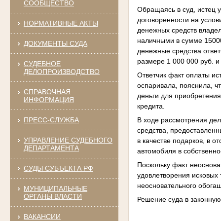
СООБЩЕСТВО
Обращаясь в суд, истец у
договоренности на услов
НОРМАТИВНЫЕ АКТЫ
денежных средств владел
наличными в сумме 15000
ДОКУМЕНТЫ СУДА
денежные средства ответ
размере 1 000 000
руб. 
СУДЕБНОЕ
ДЕЛОПРОИЗВОДСТВО
Ответчик факт оплаты ис
оспаривала, пояснила, ч
СПРАВОЧНАЯ
деньги для приобретения
ИНФОРМАЦИЯ
кредита.
В ходе рассмотрения дел
ПРЕСС-СЛУЖБА
средства, предоставленн
УПРАВЛЕНИЕ СУДЕБНОГО
в качестве подарков, в о
ДЕПАРТАМЕНТА
автомобиля в собственно
Поскольку факт неоснова
СУДЫ СУБЪЕКТА РФ
удовлетворения исковых 
неосновательного обога
МУНИЦИПАЛЬНЫЕ
ОРГАНЫ ВЛАСТИ
Решение суда в законную
ВАКАНСИИ