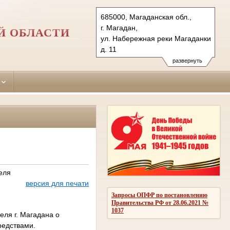
685000, Магаданская обл.,
г. Магадан,
Й ОБЛАСТИ
ул. Набережная реки Магаданки,
д. 11
Тел.: (4132) 624491, 62-79-00
развернуть
62-43-85, 626855 (ф.)
magadansky.mag@sudrf.ru
еля
версия для печати
Запросы ОПФР по постановлению
Правительства РФ от 28.06.2021 №
1037
еля г. Магадана о
редствами.