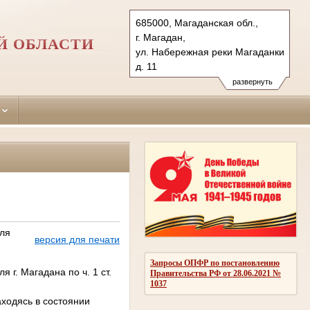
685000, Магаданская обл.,
г. Магадан,
Й ОБЛАСТИ
ул. Набережная реки Магаданки,
д. 11
Тел.: (4132) 624491, 62-79-00
развернуть
62-43-85, 626855 (ф.)
magadansky.mag@sudrf.ru
еля
версия для печати
Запросы ОПФР по постановлению
г. Магадана по ч. 1 ст.
Правительства РФ от 28.06.2021 №
1037
аходясь в состоянии