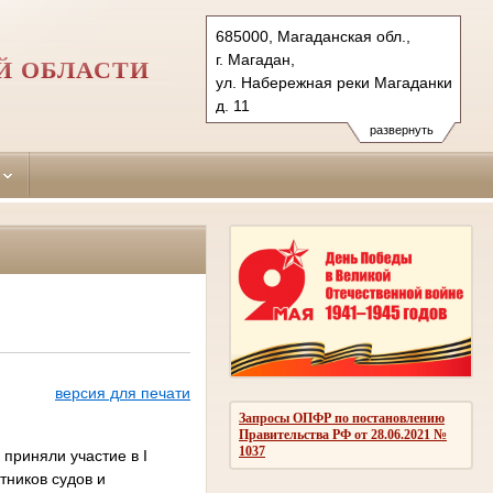
685000, Магаданская обл.,
г. Магадан,
Й ОБЛАСТИ
ул. Набережная реки Магаданки,
д. 11
Тел.: (4132) 624491, 62-79-00
развернуть
62-43-85, 626855 (ф.)
magadansky.mag@sudrf.ru
версия для печати
Запросы ОПФР по постановлению
Правительства РФ от 28.06.2021 №
1037
приняли участие в I
тников судов и