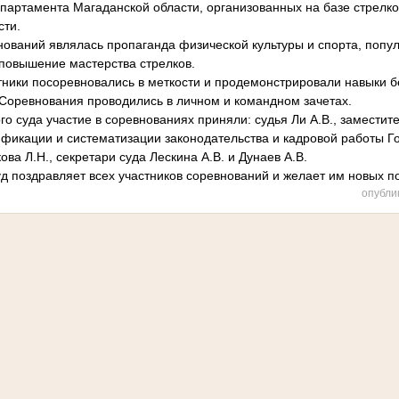
партамента Магаданской области, организованных на базе стрелк
сти.
ований являлась пропаганда физической культуры и спорта, попул
 повышение мастерства стрелков.
тники посоревновались в меткости и продемонстрировали навыки 
Соревнования проводились в личном и командном зачетах.
го суда участие в соревнованиях приняли: судья Ли А.В., заместит
ификации и систематизации законодательства и кадровой работы Го
ва Л.Н., секретари суда Лескина А.В. и Дунаев А.В.
д поздравляет всех участников соревнований и желает им новых п
опубли